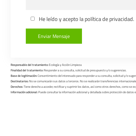
He leído y acepto la
política de privacidad
.
Responsable del tratamiento:
Ecología y Acción Limpieza
Finalidad del tratamiento:
Responder a su consulta, solicitud de presupuesto y/o sugerencias.
Base de legitimación:
Consentimiento del interesado para responder a su consulta, solicitud y/o suger
Destinatarios:
No se comunicarán sus datos a terceros. No se realizarán transferencias internacional
Derechos:
Tiene derecho a acceder, rectificar y suprimir los datos, así como otros derechos, como se exp
Información adicional:
Puede consultar la información adicional y detallada sobre protección de datos 