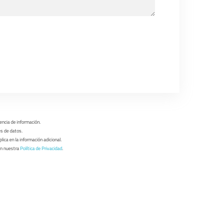
encia de información.
es de datos.
lica en la información adicional.
en nuestra
Política de Privacidad
.