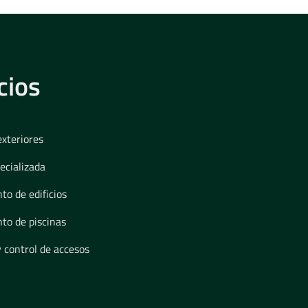
cios
exteriores
ecializada
o de edificios
to de piscinas
y control de accesos