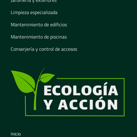
Limpieza especializada
Mantenimiento de edificios
Mantenimiento de piscinas
Conserjería y control de accesos
Agency Investment - Phlox Elementor WordPress Theme
Mantenimiento integral sostenible con el medio ambiente
Inicio