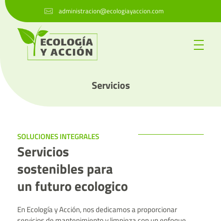
administracion@ecologiayaccion.com
Agency Investment - Phlox Elementor WordPress Theme
Mantenimiento integral sostenible con el medio ambiente
Servicios
SOLUCIONES INTEGRALES
Servicios
sostenibles para
un futuro ecologico
En Ecología y Acción, nos dedicamos a proporcionar
servicios de mantenimiento y limpieza con un enfoque